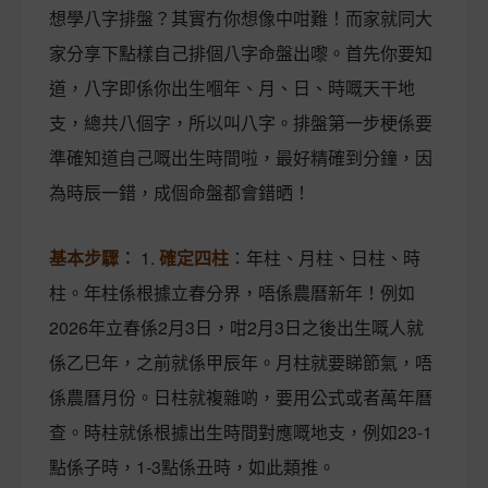
想學八字排盤？其實冇你想像中咁難！而家就同大
家分享下點樣自己排個八字命盤出嚟。首先你要知
道，八字即係你出生嗰年、月、日、時嘅天干地
支，總共八個字，所以叫八字。排盤第一步梗係要
準確知道自己嘅出生時間啦，最好精確到分鐘，因
為時辰一錯，成個命盤都會錯晒！
基本步驟：
1.
確定四柱
：年柱、月柱、日柱、時
柱。年柱係根據立春分界，唔係農曆新年！例如
2026年立春係2月3日，咁2月3日之後出生嘅人就
係乙巳年，之前就係甲辰年。月柱就要睇節氣，唔
係農曆月份。日柱就複雜啲，要用公式或者萬年曆
查。時柱就係根據出生時間對應嘅地支，例如23-1
點係子時，1-3點係丑時，如此類推。