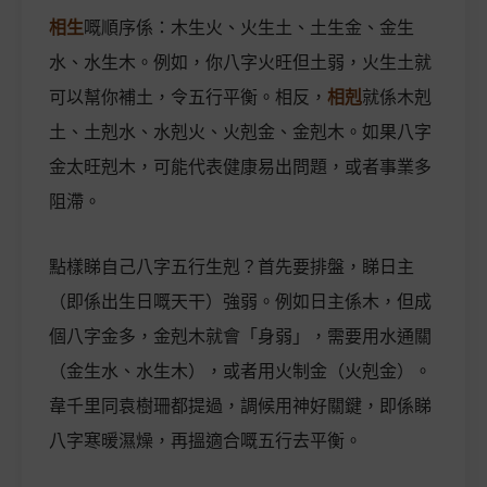
相生
嘅順序係：木生火、火生土、土生金、金生
水、水生木。例如，你八字火旺但土弱，火生土就
可以幫你補土，令五行平衡。相反，
相剋
就係木剋
土、土剋水、水剋火、火剋金、金剋木。如果八字
金太旺剋木，可能代表健康易出問題，或者事業多
阻滯。
點樣睇自己八字五行生剋？首先要排盤，睇日主
（即係出生日嘅天干）強弱。例如日主係木，但成
個八字金多，金剋木就會「身弱」，需要用水通關
（金生水、水生木），或者用火制金（火剋金）。
韋千里同袁樹珊都提過，調候用神好關鍵，即係睇
八字寒暖濕燥，再搵適合嘅五行去平衡。