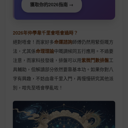
獲取你的2026指南 →
2026年仲學韋千里會唔會過時？
絕對唔會！而家好多
命運諮詢
師傅仍然用緊佢嘅方
法，尤其係
命理理論
中嘅調候同五行應用。不過要
注意，而家科技發達，排盤可以用
紫微鬥數排盤
工
具輔助，但解讀部分依然要靠基本功。如果你對八
字有興趣，不妨由韋千里入門，再慢慢研究其他派
別，咁先至唔會學亂咗！