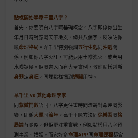
點樣開始學韋千里八字？
首先，你要明白八字嘅基礎概念。八字即係你出生
年月日時對應嘅天干地支，總共八個字，反映咗你
嘅
命理格局
。韋千里特別強調
五行生剋
同
沖剋
關
係，例如你八字火旺，可能要用土嚟洩火，或者用
水嚟調候。佢嘅書入面有大量實例，教你點樣判斷
身弱
定
身旺
，同埋點樣搵到
通關
用神。
韋千里 vs 其他命理學家
同
紫微鬥數
唔同，八字更注重時間流轉對命運嘅影
響，即係
大運
同
流年
。韋千里嘅方法同
徐樂吾
嘅
格
局論
有啲似，但佢更注重實戰，例如點樣用八字預
測事業、婚姻。而家好多
命理APP
同
命理課程
都會