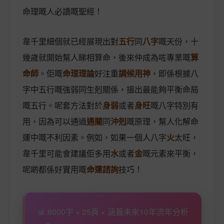
命理嘅人必讀嘅聖經！
韋千里細個就已經展現出對
五行
同
八字
嘅天份，十
幾歲就開始幫人睇相算命，後來仲成為咗專業嘅
算
命師
。佢嘅
命理理論
好注重
調候用神
，即係根據八
字中五行嘅強弱同生剋關係，搵出最能夠平衡命局
嘅五行。呢套方法對於
身弱
或者
身旺
嘅八字特別有
用，因為可以通過
通關
同
沖剋
嘅原理，幫人化解命
運中嘅不利因素。例如，如果一個人八字
火
太旺，
韋千里可能會建議佢多用
水
或者
金
嘅元素來平衡，
呢啲都係好實用嘅
命運諮詢
技巧！
📊 8000字 × 25頁 × 涵蓋未來10年流年分析