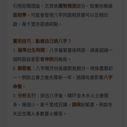
引用佢嘅理論，尤其係
運勢預測
部分。如果你睇過
面相學
，可能會發現八字同面相其實可以互相印
證，韋千里亦提過呢點。
實用技巧：點樣自己排八字？
1.
搵準出生時間
：八字最緊要係時辰，誤差超過一
個時辰就會影響
神煞
同格局。
2.
睇節氣
：八字嘅月份係跟節氣劃分，唔係農曆初
一。例如立春之後先算新一年，搞錯咗會影響
八字
命盤
。
3.
分析五行
：排出八字後，睇吓金木水火土邊個
多、邊個少。韋千里成日講，
調候
好緊要，例如冬
天出生嘅人多數要火暖局。