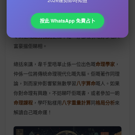
2026運勢即時知道
當中。佢認為，一個人嘅樣貌同八字係互相呼應
嘅，例如
額頭高
嘅人通常聰明，而
下巴圓
嘅人就比
按此 WhatsApp 免費占卜
較有福氣。呢種結合
紫微鬥數排盤
同面相嘅方法，
令到佢嘅
運勢預測
更加準確，亦都吸引咗好多名人
富豪搵佢睇相。
總括來講，韋千里唔單止係一位出色嘅
命理學家
，
仲係一位將傳統命理現代化嘅先驅。佢嘅著作同理
論，到而家仲影響緊無數學習
八字算命
嘅人。如果
你對命理有興趣，不妨睇吓佢嘅書，或者參加一啲
命理課程
，學吓點樣用
八字重量計算
同
格局分析
來
解讀自己嘅命運！