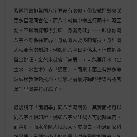
紫微鬥數排盤同八字算命有啲似，但紫微鬥數會睇
更多星曜同宮位，而八字就集中喺五行同十神嘅互
動。不過兩樣都係要睇「身弱身旺」——即係你嘅
八字本身係強定弱。身弱嘅人要多啲幫扶，身旺嘅
人就要有啲制約。例如你八字日主係木，但成個命
盤金好旺，金剋木就會「身弱」，可能要用水（金
生水、水生木）去「通關」。而家市面上有好多命
理課程教呢啲技巧，但學之前最好睇吓徐樂吾或者
韋千里嘅書打好底子。
最後講吓「面相學」同八字嘅關係，其實面相可以
同八字互相印證。例如八字火旺嘅人可能額頭高、
面色紅，而水多嘅人就眼大、皮膚白。不過而家科
技發達，已經好少人好似舊時咁齋靠睇相算命，多