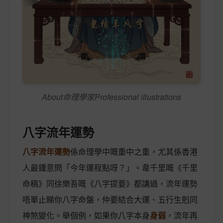
About命理學家Professional illustrations
八字流年運勢
八字流年運勢
係命理學中嘅重中之重，尤其係香港
人最鍾意問「今年運程點呀？」。韋千里嘅《千里
命稿》同徐樂吾嘅《八字提要》都講過，流年運勢
唔單止睇你八字命盤，仲要結合大運、五行生剋同
神煞變化。舉個例，如果你八字本身
身弱
，流年再