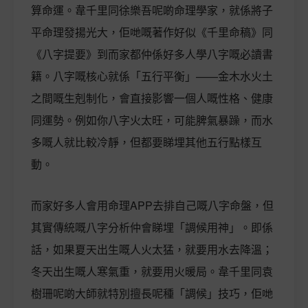
算命運。韋千里同徐樂吾呢啲命理學家，就係將子
平命理發揚光大，佢哋嘅著作好似《千里命稿》同
《八字提要》到而家都仲係好多人學八字嘅必讀書
籍。八字嘅核心就係「五行平衡」——金木水火土
之間嘅生剋制化，會直接影響一個人嘅性格、健康
同運勢。例如你八字火太旺，可能脾氣暴躁，而水
多嘅人就比較冷靜，但都要睇埋其他五行點樣互
動。
而家好多人會用命理APP去排自己嘅八字命盤，但
其實傳統嘅八字分析仲會睇埋「調候用神」。即係
話，如果夏天出生嘅人火太猛，就要用水去降溫；
冬天出生嘅人寒氣重，就要用火暖局。韋千里同袁
樹珊呢啲大師就特別擅長呢種「調候」技巧，佢哋