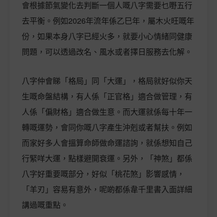
會根據節氣變化去判斷一個人嘅八字需要乜嘢五行
去平衡。例如2026年流年係乙巳年，屬木火旺嘅年
份，如果本身八字已經火多，就要小心情緒同健康
問題，可以透過改名、風水或者擇日服務去化解。
八字仲會睇「格局」同「大運」，格局就好似你天
生嘅命盤結構，有人係「正官格」適合做管理，有
人係「偏財格」適合做生意。而大運就係每十年一
轉嘅運勢，會同你嘅八字產生沖剋或者幫扶。例如
而家好多人會搵算命師做命運諮詢，就係想知自己
行緊咩大運，點樣避開衰運。另外，「神煞」都係
八字好重要嘅部分，好似「桃花煞」影響感情，
「羊刃」容易有意外，呢啲都係韋千里書入面詳細
講過嘅重點。