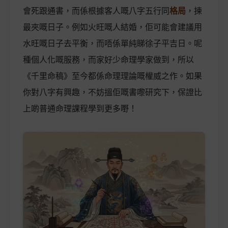
會死跟通書，而係根據客人嘅八字五行同
格局
，揀
最夾嘅日子。例如火旺嘅人結婚，佢可能會建議用
水旺嘅日子去平衡，而唔係單純睇徐子平吉日。呢
種個人化嘅服務，而家好少命理學家做到，所以
《千里命稿》至今都係命理理論嘅權威之作。如果
你對八字有興趣，不妨搵佢嘅書嚟研究下，保證比
上啲普通命理課程學到更多嘢！