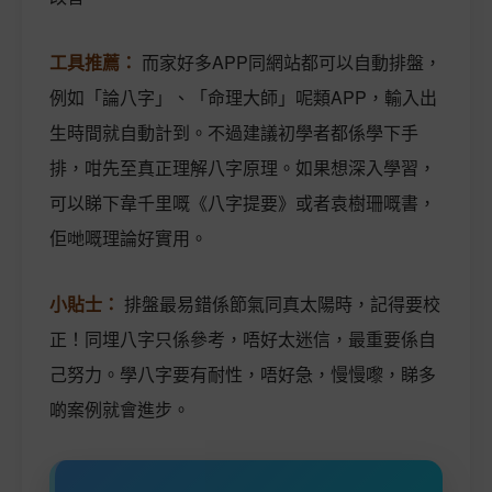
工具推薦：
而家好多APP同網站都可以自動排盤，
例如「論八字」、「命理大師」呢類APP，輸入出
生時間就自動計到。不過建議初學者都係學下手
排，咁先至真正理解八字原理。如果想深入學習，
可以睇下韋千里嘅《八字提要》或者袁樹珊嘅書，
佢哋嘅理論好實用。
小貼士：
排盤最易錯係節氣同真太陽時，記得要校
正！同埋八字只係參考，唔好太迷信，最重要係自
己努力。學八字要有耐性，唔好急，慢慢嚟，睇多
啲案例就會進步。