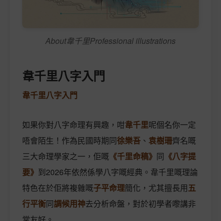
About韋千里Professional illustrations
韋千里八字入門
韋千里八字入門
如果你對八字命理有興趣，咁
韋千里
呢個名你一定
唔會陌生！作為民國時期同
徐樂吾
、
袁樹珊
齊名嘅
三大命理學家之一，佢嘅
《千里命稿》
同
《八字提
要》
到2026年依然係學八字嘅經典。韋千里嘅理論
特色在於佢將複雜嘅
子平命理
簡化，尤其擅長用
五
行平衡
同
調候用神
去分析命盤，對於初學者嚟講非
常友好。