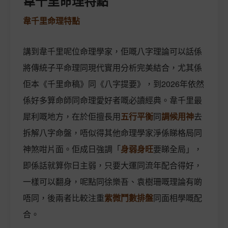
韋千里命理特點
韋千里命理特點
講到韋千里呢位命理學家，佢嘅八字理論可以話係
將傳統子平命理同現代實用分析完美結合，尤其係
佢本《千里命稿》同《八字提要》，到2026年依然
係好多算命師同命理愛好者嘅必讀經典。韋千里最
犀利嘅地方，在於佢擅長用
五行平衡
同
調候用神
去
拆解八字命盤，唔似得其他命理學家淨係睇格局同
神煞咁片面。佢成日強調「
身弱身旺
要睇全局」，
即係話就算你日主弱，只要大運同流年配合得好，
一樣可以翻身，呢點同徐樂吾、袁樹珊嘅理論有啲
唔同，後兩者比較注重
紫微鬥數排盤
同面相學嘅配
合。