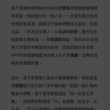
韋千里嘅命理特點仲包括咗對
節氣
同
生剋
關係嘅精
準掌握。例如佢分析一個八字，一定會先睇出生月
份嘅節氣深淺，再睇五行係咪
沖剋
得太犀利。佢成
日話：「冬天出生嘅人，火係調候關鍵；夏天出生
就要睇水嚟降溫。」呢種
調候
理論，對於2026年想
學八字嘅新手嚟講特別有用，因為而家好多命理
APP同命理課程都淨係教人計
八字重量
，忽略咗氣
候對命運嘅影響。
另外，韋千里嘅書入面有大量實戰案例，例如佢會
用
通關
技巧去化解八字中嘅沖剋。假設一個人嘅命
盤金木相戰，韋千里唔會直接話「你一生多災多
難」，而係教你點樣用「水」去通關（金生水、水
生木），等五行流通返。呢種實用性極高嘅建議，