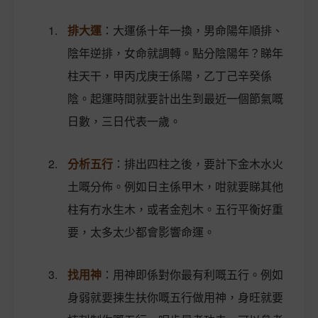
排大運
：大運係十年一換，男命陽年順排、
陰年逆排，女命就調轉。點分陰陽年？睇年
柱天干，甲丙戊庚壬係陽，乙丁己辛癸係
陰。起運時間就要計出生到最近一個節氣嘅
日數，三日代表一歲。
分析五行
：排出四柱之後，要計下金木水火
土嘅分佈。例如日主係甲木，咁就要睇其他
柱有冇水生木，或者金剋木。五行平衡好重
要，太多太少都會影響命運。
找用神
：用神即係對你最有利嘅五行。例如
身弱就要揀生扶你嘅五行做用神，身旺就要