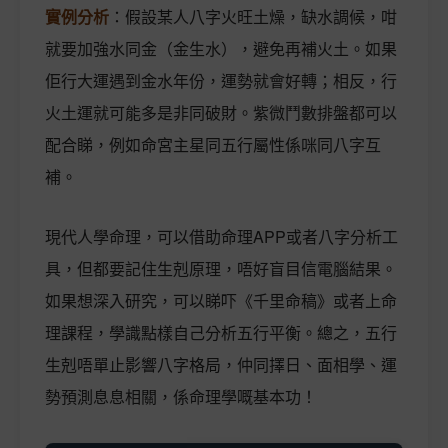
實例分析
：假設某人八字火旺土燥，缺水調候，咁
就要加強水同金（金生水），避免再補火土。如果
佢行大運遇到金水年份，運勢就會好轉；相反，行
火土運就可能多是非同破財。紫微鬥數排盤都可以
配合睇，例如命宮主星同五行屬性係咪同八字互
補。
現代人學命理，可以借助命理APP或者八字分析工
具，但都要記住生剋原理，唔好盲目信電腦結果。
如果想深入研究，可以睇吓《千里命稿》或者上命
理課程，學識點樣自己分析五行平衡。總之，五行
生剋唔單止影響八字格局，仲同擇日、面相學、運
勢預測息息相關，係命理學嘅基本功！