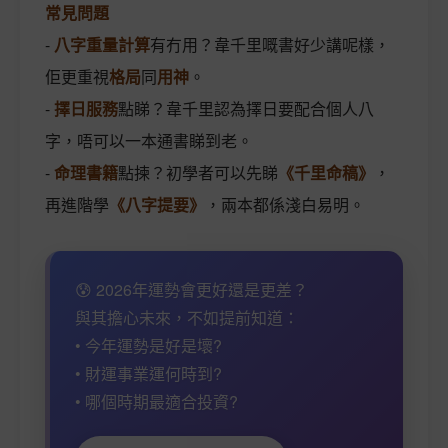
常見問題
-
八字重量計算
有冇用？韋千里嘅書好少講呢樣，
佢更重視
格局
同
用神
。
-
擇日服務
點睇？韋千里認為擇日要配合個人八
字，唔可以一本通書睇到老。
-
命理書籍
點揀？初學者可以先睇
《千里命稿》
，
再進階學
《八字提要》
，兩本都係淺白易明。
😰 2026年運勢會更好還是更差？
與其擔心未來，不如提前知道：
• 今年運勢是好是壞?
• 財運事業運何時到?
• 哪個時期最適合投資?