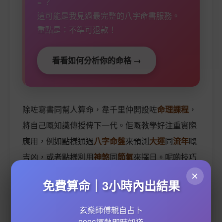
= ？
這可能是我見過最完整的八字命書服務。
重點是：不準可退款！
看看如何分析你的命格 →
除咗寫書同幫人算命，韋千里仲開設咗
命理課程
，
將自己嘅知識傳授俾下一代。佢嘅教學好注重實際
應用，例如點樣通過
八字命盤
來預測
大運
同
流年
嘅
吉凶，或者點樣利用
神煞
同
節氣
來擇日。呢啲技巧
而家仲被好多
命理APP
同
擇日服務
沿用，可見佢嘅
×
免費算命｜3小時內出結果
影響力有幾深遠！
玄燊師傅親自占卜
韋千里嘅另一大貢獻，就係將
面相學
融入八字分析