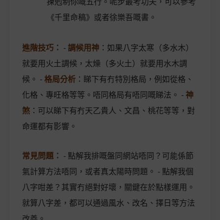
揀剋制你嘅五行。呢步最考功夫，可以參考
《千里命稿》或者徐樂吾嘅書。
進階技巧：
-
調候用神
：如果八字太寒（多水木）
就要用火土調候，太燥（多火土）就要用水木調
候。 -
格局分析
：睇下有冇特別格局，例如從格、
化格、專旺格等等。唔同格局有唔同嘅睇法。 -
神
煞
：可以睇下有冇天乙貴人、文昌、桃花等等，對
命運都有影響。
常見問題：
- 點解我排嘅盤同網站唔同？可能係節
氣計算方法唔同，或者真太陽時問題。 - 點解我個
八字咁差？其實冇絕對好壞，關鍵在於點樣運用。
就算八字差，都可以通過風水、改名、擇日等方法
改善。