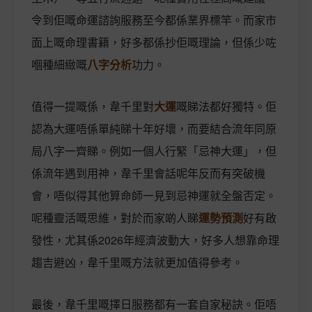
令到佢嘅命運諮詢服務至今都係業界標竿。而家市
面上嘅命理書籍，好多都係抄佢嘅理論，但係少咗
嗰種細緻嘅
八字分析
功力。
值得一提嘅係，韋千里對
大運
嘅睇法都好獨特。佢
認為大運唔係單純睇十年好壞，而要結合流年同原
局八字一齊睇。例如一個人行緊「忌神大運」，但
係流年遇到用神，韋千里會話呢年反而有突破機
會，唔似得其他算命師一見到忌神運就全盤否定。
呢種靈活嘅思維，對於而家啲人睇
運勢預測
好有啟
發性，尤其係2026年經濟波動大，好多人想靠命理
趨吉避凶，韋千里嘅方法就更加值得參考。
最後，韋千里嘅擇日服務都有一套自家秘訣。佢唔