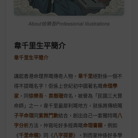
About徐樂吾Professional illustrations
韋千里生平簡介
韋千里生平簡介
講起香港命理界嘅傳奇人物，
韋千里
絕對係一個不
得不提嘅名字！佢係上世紀初中國著名嘅
命理學
家
，同
徐樂吾
、
袁樹珊
齊名，被譽為「民國三大算
命師」之一。韋千里最犀利嘅地方，就係將傳統嘅
子平命理
同
紫微鬥數
結合，創出自己一套獨特嘅
八
字分析
方法，仲寫咗好多經典嘅
命理書籍
，例如
《
千里命稿
》同《
八字提要
》，到而家仲係好多學