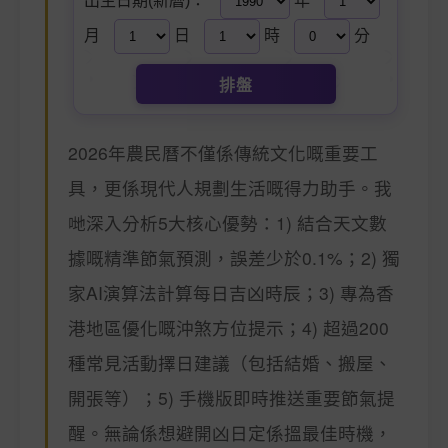
出生日期(新曆)：
年
月
日
時
分
排盤
2026年農民曆不僅係傳統文化嘅重要工
具，更係現代人規劃生活嘅得力助手。我
哋深入分析5大核心優勢：1) 結合天文數
據嘅精準節氣預測，誤差少於0.1%；2) 獨
家AI演算法計算每日吉凶時辰；3) 專為香
港地區優化嘅沖煞方位提示；4) 超過200
種常見活動擇日建議（包括結婚、搬屋、
開張等）；5) 手機版即時推送重要節氣提
醒。無論係想避開凶日定係搵最佳時機，