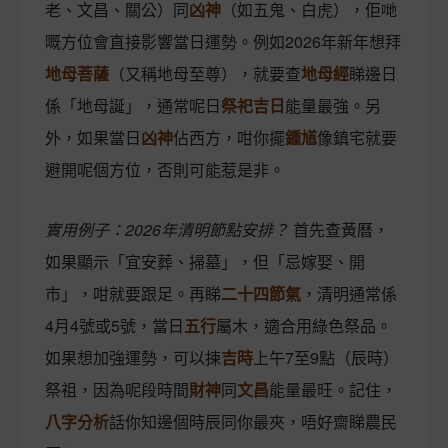
老、文昌、關公）同
凶神
（如五鬼、白虎），佢哋
嘅方位會直接影響當日運勢。例如2026年新年想拜
地母菩薩
（又稱地母至尊），就要查
地母經
睇邊日
係「地母誕」，通常呢日
祭祀吉日
能量最強。另
外，如果當日
凶神
佔西方，咁你擺
鍾馗
像鎮宅就要
避開呢個方位，否則可能惹是非。
實用例子：2026年清明節點安排？
首先查黃曆，
如果顯示「宜安葬、掃墓」，但「忌嫁娶、開
市」，咁就要跟足。再睇
二十四節氣
，清明通常係
4月4號或5號，當日
五行
屬木，適合用綠色祭品。
如果想加強運勢，可以揀
吉時
上午7至9點（辰時）
祭祖，因為呢段時間
財神
同
文昌
能量最旺。記住，
八字分析
話你知邊個時辰同你最夾，唔好齋睇農民