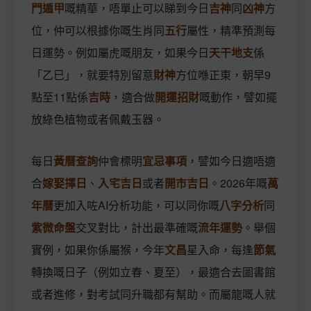
門遁甲
嘅精華，唔單止可以睇到今日
吉神
同
凶神
方
位，仲可以根據你嘅生肖同
五行
屬性，精準預測每
日運勢。例如屬虎嘅朋友，如果今日
天干地支
係
「乙巳」，就要特別留意
財神
方位喺正東，朝早9
點至11點係
吉時
，適合做
開運招財
嘅動作，譬如擺
放綠色植物或者佩戴玉器。
每日
黃曆查詢
仲會標明
宜忌事項
，譬如今日適唔適
合
嫁娶擇日
、
入宅吉日
或者
開市吉日
。2026年嘅
萬
年曆
更加入咗AI分析功能，可以同你嘅
八字分析
同
紫微命盤
交叉對比，計出最準確嘅
流年運勢
。舉個
實例，如果你係屬猴，今年
文昌
星入命，每逢
節氣
轉換嘅日子（例如立春、夏至），最適合去圖書館
或者進修，對考試同升職都有幫助。而屬龍嘅人就