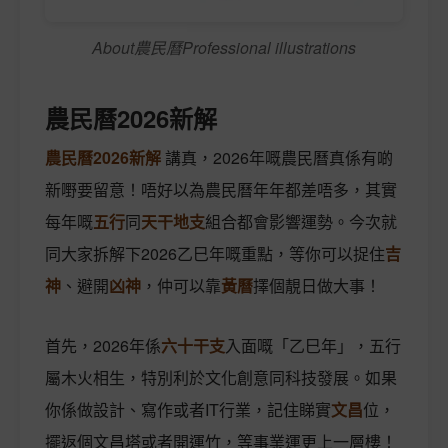
About農民曆Professional illustrations
農民曆2026新解
農民曆2026新解
講真，2026年嘅農民曆真係有啲
新嘢要留意！唔好以為農民曆年年都差唔多，其實
每年嘅
五行
同
天干地支
組合都會影響運勢。今次就
同大家拆解下2026乙巳年嘅重點，等你可以捉住
吉
神
、避開
凶神
，仲可以靠
黃曆
擇個靚日做大事！
首先，2026年係
六十干支
入面嘅「乙巳年」，五行
屬木火相生，特別利於文化創意同科技發展。如果
你係做設計、寫作或者IT行業，記住睇實
文昌
位，
擺返個文昌塔或者開運竹，等事業運更上一層樓！