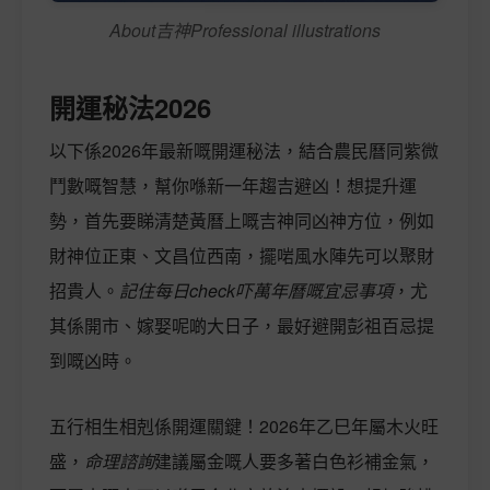
About吉神Professional illustrations
開運秘法2026
以下係2026年最新嘅開運秘法，結合農民曆同紫微
鬥數嘅智慧，幫你喺新一年趨吉避凶！想提升運
勢，首先要睇清楚黃曆上嘅吉神同凶神方位，例如
財神位正東、文昌位西南，擺啱風水陣先可以聚財
招貴人。
記住每日check吓萬年曆嘅宜忌事項
，尤
其係開市、嫁娶呢啲大日子，最好避開彭祖百忌提
到嘅凶時。
五行相生相剋係開運關鍵！2026年乙巳年屬木火旺
盛，
命理諮詢
建議屬金嘅人要多著白色衫補金氣，