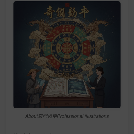
About奇門遁甲Professional illustrations