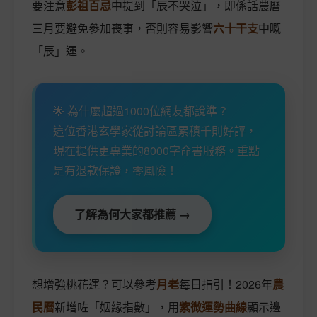
要注意
彭祖百忌
中提到「辰不哭泣」，即係話農曆
三月要避免參加喪事，否則容易影響
六十干支
中嘅
「辰」運。
🌟 為什麼超過1000位網友都說準？
這位香港玄學家從討論區累積千則好評，
現在提供更專業的8000字命書服務。重點
是有退款保證，零風險！
了解為何大家都推薦 →
想增強桃花運？可以參考
月老
每日指引！2026年
農
民曆
新增咗「姻緣指數」，用
紫微運勢曲線
顯示邊