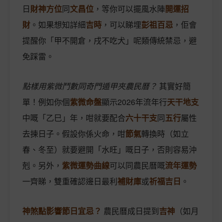
日
財神方位
同
文昌位
，等你可以擺風水陣
開運招
財
。如果想知詳細
吉時
，可以睇埋
彭祖百忌
，佢會
提醒你「甲不開倉，戌不吃犬」呢類傳統禁忌，避
免踩雷。
點樣用紫微鬥數同奇門遁甲夾農民曆？
其實好簡
單！例如你個
紫微命盤
顯示2026年流年行
天干地支
中嘅「乙巳」年，咁就要配合
六十干支
同
五行
屬性
去揀日子。假設你係火命，咁
節氣
轉換時（如立
春、冬至）就要避開「水旺」嘅日子，否則容易沖
剋。另外，
紫微運勢曲線
可以同農民曆嘅
流年運勢
一齊睇，雙重確認邊日最利
補財庫
或
祈福吉日
。
神煞點影響節日宜忌？
農民曆成日提到
吉神
（如月