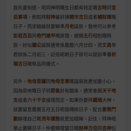
首先要知道，唔同神明嘅生日都有特定嘅
吉時
同
宜
忌事項
，例如拜
財神
最好揀
開市吉日
或者
補財庫
嘅
日子，而求姻緣就要睇準
月老
誕辰。我哋可以參考
彭祖百忌
同
奇門遁甲
嘅原理，避開
五行
相剋嘅時
辰。好似
關公
誕辰通常係農曆六月廿四，而
文昌
帝
君就係二月初三，記低呢啲日子就可以提前準備
祈
福吉日
嘅祭品同儀式。
另外，
地母菩薩
同
地母至尊
嘅誕辰就更加要小心，
因為佢哋嘅日子同
節氣
好有關係，通常會跟
天干地
支
或者
六十干支
循環而定。如果你要拜
鍾馗
大神，
就要留意農曆五月五日呢個傳統日子，配合
紫微鬥
數
睇埋自己嘅
流年運勢
就更加穩陣。記住，拜神唔
單止要睇日子，仲要睇埋當日嘅
財神方位
同
吉神
位