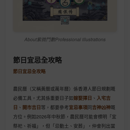
About紫微鬥數Professional illustrations
節日宜忌全攻略
節日宜忌全攻略
農民曆（又稱黃曆或萬年曆）係香港人節日規劃嘅
必備工具，尤其係重要日子如
嫁娶擇日
、
入宅吉
日
、
開市吉日
等，都要參考
宜忌事項
同
吉神凶神
嘅
方位。例如2026年中秋節，農民曆可能會標明「宜
祭祀、祈福」，但「忌動土、安葬」，仲會列出當