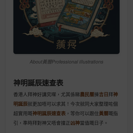
About黃曆Professional illustrations
神明誕辰速查表
香港人拜神好講究㗎，尤其係睇
農民曆
揀
吉日
拜
神
明誕辰
就更加唔可以求其！今次就同大家整理咗個
超實用嘅
神明誕辰速查表
，等你可以跟住
黃曆
嘅指
引，準時拜對神又唔會撞正
凶神
當值嘅日子。