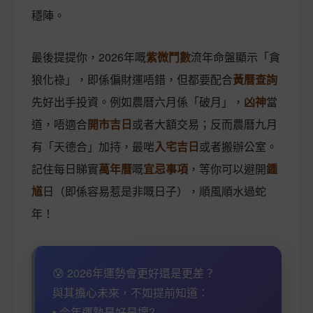
穩陣。
最後提提你，2026年嘅
紫微鬥數
流年命盤顯示「貪
狼化祿」，即係偏財運唔錯，但都要配合
黃曆查詢
先好出手投資。例如農曆六月係「破月」，
凶神
當
道，唔適合
開市吉日
或者大額交易；反而農曆九月
有「天德合」加持，最啱
入宅吉日
或者搬辦公室。
記住每日睇實
萬年曆
嘅
宜忌事項
，等你可以避開
鍾
馗
日（即係容易惹是非嘅日子），順風順水過蛇
年！
😰 2026年運勢會更好還是更差？
與其擔心未來，不如提前知道：
• 今年運勢是好是壞?