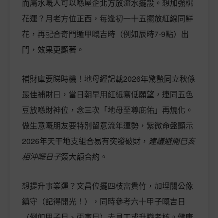
而屬水嘅人可以喺屋企北方放流水擺設。想加強桃
花運？月老方位正西，每逢初一十五擺放紅線同鮮
花，再配合奇門遁甲嘅吉時（例如辰時7-9點）出
門，效果更顯著。
補財庫要睇時機！地母經記載2026年驚蟄同立秋係
最佳補財日，當日朝早用紅紙寫低願望，連同五色
豆放喺財神位，念三次「地母至尊庇佑」再燒化。
做生意嘅朋友要特別留意流年運勢，紫微命盤顯示
2026年天干地支組合易有突發破財，
建議避開巳亥
相沖嘅日子
簽大額合約。
想提升事業運？文昌位擺四枝富貴竹，加埋關公像
鎮守（記得開光！），同時參考六十甲子嘅吉日
（例如甲子日、丙寅日）去見工或升職考核。健康