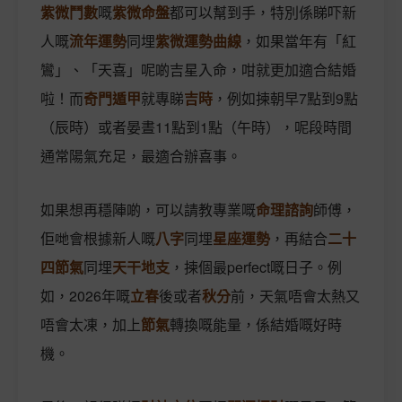
紫微鬥數
嘅
紫微命盤
都可以幫到手，特別係睇吓新
人嘅
流年運勢
同埋
紫微運勢曲線
，如果當年有「紅
鸞」、「天喜」呢啲吉星入命，咁就更加適合結婚
啦！而
奇門遁甲
就專睇
吉時
，例如揀朝早7點到9點
（辰時）或者晏晝11點到1點（午時），呢段時間
通常陽氣充足，最適合辦喜事。
如果想再穩陣啲，可以請教專業嘅
命理諮詢
師傅，
佢哋會根據新人嘅
八字
同埋
星座運勢
，再結合
二十
四節氣
同埋
天干地支
，揀個最perfect嘅日子。例
如，2026年嘅
立春
後或者
秋分
前，天氣唔會太熱又
唔會太凍，加上
節氣
轉換嘅能量，係結婚嘅好時
機。