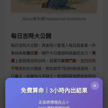
About萬年曆Professional illustrations
每日吉時大公開
每日吉時大公開，真係唔少香港人每日起身第一件
事就係睇
農民曆
，睇吓今日邊個時辰最旺自己！
黃
曆
上面寫嘅吉時凶時，其實同
紫微鬥數
、
五行
同
天
干地支
有好大關係。例如朝早7點到9點係辰時，五
行屬土，如果你八字缺土，呢個時辰做嘢就會特別
順；下晝3點到5點係申時，五行屬金，適合
開市吉
×
免費算命｜3小時內出結果
日
或者
補財庫
。
玄燊師傅親自占卜
講到
吉神
同
凶神
，真係要識分！例如
財神
方位每日