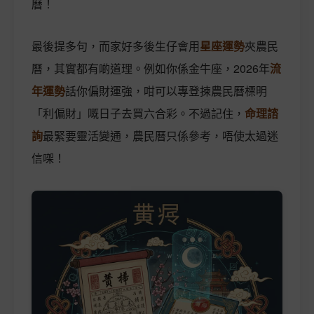
曆！
最後提多句，而家好多後生仔會用
星座運勢
夾農民
曆，其實都有啲道理。例如你係金牛座，2026年
流
年運勢
話你偏財運強，咁可以專登揀農民曆標明
「利偏財」嘅日子去買六合彩。不過記住，
命理諮
詢
最緊要靈活變通，農民曆只係參考，唔使太過迷
信㗎！