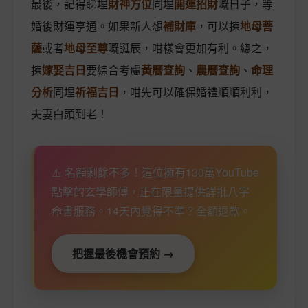
最後，記得睇埋
財神方位
同埋
開運招財
嘅日子，等
婚後財運亨通。如果新人想
補財庫
，可以揀
地母菩
薩
或者
地母至尊
嘅誕辰，咁樣會更加有利。總之，
揀
嫁娶吉日
要綜合考慮
黃曆查詢
、
農曆查詢
、
命理
分析
同埋
祈福吉日
，咁先可以確保婚禮順順利利，
夫妻白頭到老！
⚠️ 名額剩餘不多！這位擁有130萬YouTube
點擊的玄學師傅，正在限量提供詳批八字
命書服務。14天內覺得不準？全額退款。
把握最後機會預約 →