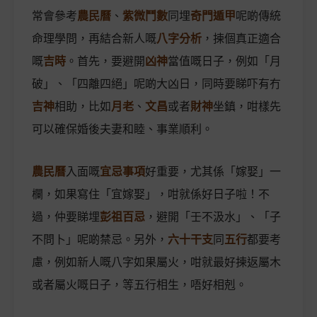
常會參考
農民曆
、
紫微鬥數
同埋
奇門遁甲
呢啲傳統
命理學問，再結合新人嘅
八字分析
，揀個真正適合
嘅
吉時
。首先，要避開
凶神
當值嘅日子，例如「月
破」、「四離四絕」呢啲大凶日，同時要睇吓有冇
吉神
相助，比如
月老
、
文昌
或者
財神
坐鎮，咁樣先
可以確保婚後夫妻和睦、事業順利。
農民曆
入面嘅
宜忌事項
好重要，尤其係「嫁娶」一
欄，如果寫住「宜嫁娶」，咁就係好日子啦！不
過，仲要睇埋
彭祖百忌
，避開「壬不汲水」、「子
不問卜」呢啲禁忌。另外，
六十干支
同
五行
都要考
慮，例如新人嘅八字如果屬火，咁就最好揀返屬木
或者屬火嘅日子，等五行相生，唔好相剋。