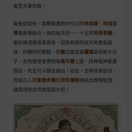
寓意夫妻和睦。
最後提提你，
吉時
嘅運用仲可以同
地母經
、
地母至
尊
嘅教導結合。例如每月初一、十五拜
地母菩薩
，
最好揀清晨或者黃昏，因為呢啲時段天地靈氣最
強，許願特別靈驗。而
關公
誕或者
鍾馗
誕呢啲大日
子，吉時通常會標明喺
萬年曆
上面，拜神還神都要
跟足，先至可以趨吉避凶！記住，吉時唔係迷信，
而係古人用
紫微命盤
同
流年運勢
總結出嚟嘅智慧，
識得用就自然順風順水啦！