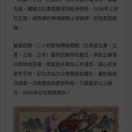
方面，鍾馗方位東南要保持乾淨明亮，2026年三煞
位正南，
絕對唔好喺嗰度動土或裝修
，否則易惹病
痛。
最後提醒，二十四節氣轉換期間（尤其係立春、立
夏、立秋、立冬）要特別做祭祀儀式。例如立春當
日拜地母菩薩，用當造水果加三杯清茶，誠心祈求
家宅平安。記住吉凶方位會隨節氣變化，最好每個
月頭查一次黃曆查詢更新佈局。只要跟足以上秘
法，2026年必定順風順水！