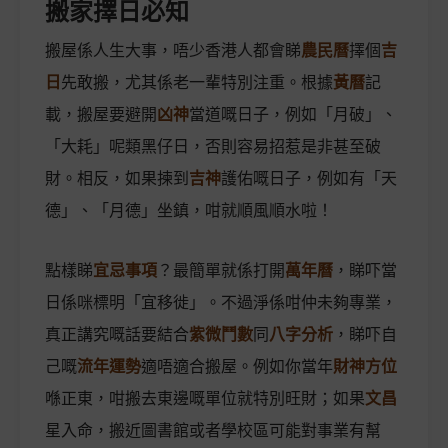
搬家擇日必知
搬屋係人生大事，唔少香港人都會睇
農民曆
擇個
吉
日
先敢搬，尤其係老一輩特別注重。根據
黃曆
記
載，搬屋要避開
凶神
當道嘅日子，例如「月破」、
「大耗」呢類黑仔日，否則容易招惹是非甚至破
財。相反，如果揀到
吉神
護佑嘅日子，例如有「天
德」、「月德」坐鎮，咁就順風順水啦！
點樣睇
宜忌事項
？最簡單就係打開
萬年曆
，睇吓當
日係咪標明「宜移徙」。不過淨係咁仲未夠專業，
真正講究嘅話要結合
紫微鬥數
同
八字分析
，睇吓自
己嘅
流年運勢
適唔適合搬屋。例如你當年
財神方位
喺正東，咁搬去東邊嘅單位就特別旺財；如果
文昌
星入命，搬近圖書館或者學校區可能對事業有幫