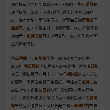
個時段最容易遇到真命天子。例如逢星期四
黃曆
標
註「紅鸞」當值，下晝3點至5點著紅色衫去咖啡
店，機會大增。至於生意人，就要每日睇實
關公
同
鍾馗
嘅方位，前者主財、後者辟邪，2026年最新數
據顯示，
財神方位
每兩小時會轉一次，用手機APP
追蹤就最方便。
地母菩薩
（又稱
地母至尊
）嘅信徒要特別留意，
2026年
地母經
預測秋季會有較多波動，建議喺
祭祀
吉日
（例如農曆八月十五）進行
補財庫
儀式。方法
好簡單：準備五色豆同金銀紙，朝住當日
吉神
方位
誠心祈求，再根據
五行
缺咩（例如缺水就放杯清
水），就可以增強地母加持力。最後提醒，
生肖運
勢
雖然有參考價值，但都要配合個人
命理諮詢
先最