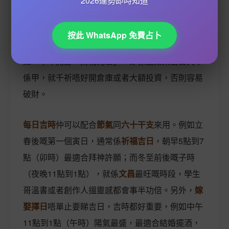
2026運勢即時知道
都唔同，2026年嘅
財神
方位可以用
奇門遁甲
去推
算，朝早東南方係旺位，下晝就轉去西北方。如果
按此 WhatsApp 免費占卜
唔想撞正
凶神
，就要避開
彭祖百忌
提過嘅禁忌，例
如「甲不開倉，財物耗亡」，即係話如果當日天干
係甲，就千祈唔好開倉庫或者大額投資，否則容易
破財。
每日吉時
仲可以配合
節氣
同
六十干支
來用。例如立
春後嘅第一個寅日，通常係
祈福吉日
，朝早5點到7
點（卯時）最適合拜神許願；而冬至前後嘅子時
（夜晚11點到1點），就係
文昌
最旺嘅時段，學生
哥溫書或者創作人搵靈感都會事半功倍。另外，
嫁
娶擇日
唔單止要睇吉日，吉時都好重要，例如中午
11點到1點（午時）陽氣最盛，最適合結婚擺酒，