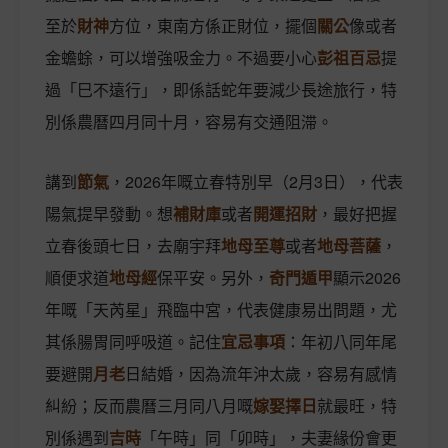
至於
財神
方位，東南方係正財位，擺個
關公
像或者
金蟾蜍，可以增強吸金力。不過要小心
彭祖百忌
提
過「巳不遠行」，即係話蛇年要減少長途旅行，特
別係農曆四月同十月，容易有交通阻滞。
講到
節氣
，2026年嘅立春特別早（2月3日），代表
陽氣提早發動。想
補財庫
或者
開運招財
，最好把握
立春後頭七日，去廟宇拜
地母至尊
或者
地母菩薩
，
順便求道
地母經
保平安。另外，
奇門遁甲
顯示2026
年嘅「天芮星」飛臨中宮，代表健康易出問題，尤
其係腸胃同呼吸道。記住
宜忌事項
：年初八同年尾
要避開
月老
日結婚，因為流年沖太歲，容易有感情
糾紛；反而農曆三月同八月嘅
嫁娶擇日
就最旺，特
別係遇到
吉時
「午時」同「卯時」，夫妻緣份會更