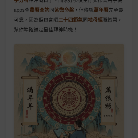
apps查
農曆查詢
同
紫微命盤
，但傳統
萬年曆
先至最
可靠，因為佢包含晒
二十四節氣
同
地母經
嘅智慧，
幫你準確鎖定最佳拜神時機！