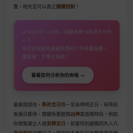
置，咁先至可以真正
開運招財
！
📊 8000字 × 25頁 × 涵蓋未來10年流年分析
= ？
這可能是我見過最完整的八字命書服務。
重點是：不準可退款！
看看如何分析你的命格 →
最後提提你，
祭祀吉日
唔一定係神明正日，有時前
後幾日都得，關鍵係要避開
凶神
當道嘅時段。例如
你想幫屋企人搞
安葬吉日
，就要特別避開同先人
八
字分析
相沖嘅日子。而家好多後生仔女都會用手機