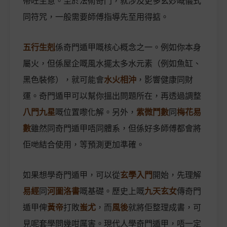
帶旺生意。至於法術奇門，就涉及更多玄妙嘅儀式
同符咒，一般需要師傅指導先至用得掂。
五行生剋
係奇門遁甲嘅核心概念之一。例如你本身
屬火，但係屋企嘅風水擺太多水元素（例如魚缸、
黑色裝修），就可能會
水火相沖
，影響健康同財
運。奇門遁甲可以幫你搵出問題所在，再透過調整
八門九星
嘅位置嚟化解。另外，
紫微鬥數
同
梅花易
數
雖然同奇門遁甲唔同體系，但係好多師傅都會將
佢哋結合使用，等預測更加準確。
如果想學奇門遁甲，可以從
玄學入門
開始，先理解
易經
同
河圖洛書
嘅基礎。歷史上嘅
九天玄女
傳奇門
遁甲俾
黃帝
打敗
蚩尤
，而
風後
就將佢整理成書，可
見呢套學問幾咁厲害。現代人學奇門遁甲，唔一定