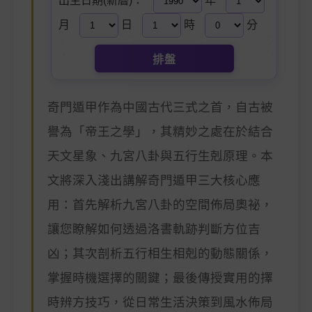
出生日期(新曆)：
年
月
日
時
分
排盤
奇門遁甲作為中國古代三式之首，自古被
譽為「帝王之學」，其精妙之處在於結合
天文星象、九宮八卦與五行生剋原理。本
文將深入淺出講解奇門遁甲三大核心應
用：首先解析九宮八卦的空間佈局奧祕，
讓您瞭解如何透過洛書軌跡判斷方位吉
凶；其次剖析五行相生相剋的動態關係，
掌握時機選擇的關鍵；最後傳授實用的擇
時辨方技巧，從日常生活決策到風水佈局