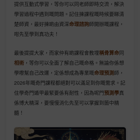
提供互動式學習，等你可以同老師即時交流，解決
學習過程中遇到嘅問題。記住揀課程嘅時候要睇清
楚師資，最好揀啲由資深
命理諮詢
師開辦嘅課程，
咁先至學到真功夫！
最後提提大家，而家仲有啲課程會教埋
稱骨算命
同
相術
，等你可以全面了解自己嘅命格。無論你係想
學嚟幫自己改運，定係想成為專業嘅
命理預測
師，
2026年嘅奇門課程都絕對可以滿足到你嘅需求。記
住學奇門遁甲最緊要係有耐性，因為呢門
預測學
真
係博大精深，要慢慢消化先至可以掌握到箇中精
髓！