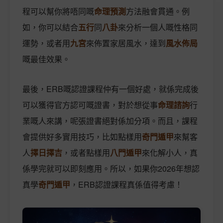
程可以幫你將唔同嘅
命理預測
方法融會貫通。例
如，你可以結合
五行
同
八卦
來分析一個人嘅性格同
運勢，或者用
九宮
來佈置家居風水，達到
風水佈局
嘅最佳效果。
最後，ERB嘅認證課程仲有一個好處，就係完成後
可以獲得官方認可嘅證書，對於想從事
命理諮詢
行
業嘅人來講，呢張證書絕對係加分項。而且，課程
會提供好多實用技巧，比如點樣用
奇門遁甲
來幫客
人
擇日擇吉
，或者點樣用
八門遁甲
來化解小人，真
係學完就可以即刻應用。所以，如果你2026年想認
真學
奇門遁甲
，ERB認證課程真係值得考慮！