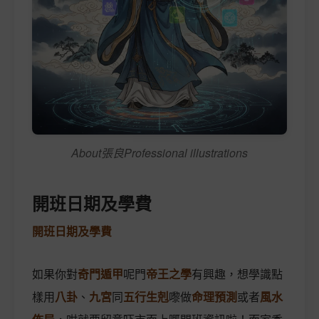
About張良Professional illustrations
開班日期及學費
開班日期及學費
如果你對
奇門遁甲
呢門
帝王之學
有興趣，想學識點
樣用
八卦
、
九宮
同
五行生剋
嚟做
命理預測
或者
風水