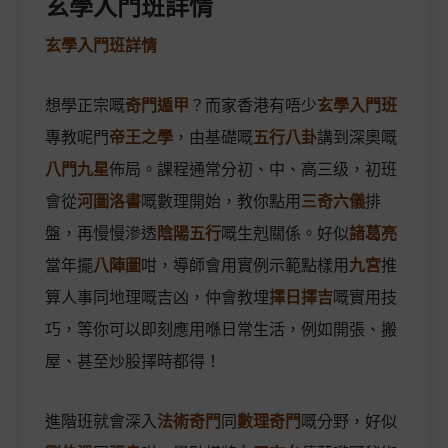
玄學入門班詳情
玄學入門班詳情
想學正宗嘅
奇門遁甲
？而家香港有唔少
玄學入門班
專教呢門
帝王之學
，由基礎嘅
五行八卦
講到深奧嘅
八門九星
佈局。課程通常分初、中、高三级，初班
會從
河圖洛書
嘅數理開始，教你點用
三奇六儀
排
盤，再慢慢滲透
陰陽五行
嘅生剋關係。好似
諸葛亮
當年擺
八陣圖
咁，導師會用實例示範點樣用
九宮
推
算人事同地理嘅吉凶，仲會教埋
擇日擇吉
嘅實用技
巧，等你可以即刻應用喺日常生活，例如開張、搬
屋、甚至炒股擇時都得！
進階班就會深入
法術奇門
同
數理奇門
嘅分野，好似