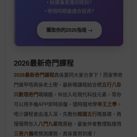
• 財運事業運何時到?
• 哪個時期最適合投資?
獲取你的2026指南 →
2026最新奇門課程
2026最新奇門課程
真係要同大家分享下！而家學奇
門遁甲唔再係老土嘢，最新嘅課程結合晒
五行八卦
同
數理奇門
嘅精髓，仲加入咗現代科技元素，等你
可以用手機APP即時排盤，隨時隨地學
帝王之學
。
唔少課程會由淺入深，先教你
陰陽五行
嘅基礎，再
慢慢帶你入
八門九星
嘅奧秘，最後仲會教埋點樣用
三奇六儀
嚟預測運勢，真係實用到爆！