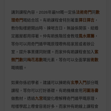
講到課程內容，2026年最hit嘅一定係
法術奇門
同
數
理奇門
嘅結合班。有啲課程會特別著重
擇日擇吉
，
教你點樣避開凶時、揀啱吉日，無論係開張、結婚
定搬屋都用得著。仲有啲進階班會教埋
風水運籌
，
等你可以用奇門遁甲嘅原理嚟佈局家居或者辦公
室，提升事業運同財運。而家仲有啲課程會加入
紫
微鬥數
同
梅花易數
嘅元素，等你可以全面掌握
術數
嘅精髓。
如果你係初學者，建議可以揀啲有
玄學入門
部分嘅
課程，等你可以打好基礎。有啲機構會用
河圖洛書
做教材，透過
九宮
嘅變化嚟解釋奇門遁甲嘅原理，
咁樣學起上嚟會容易好多。而家仲有啲線上課程會