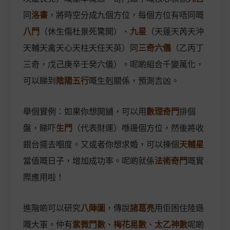
同
洛書
，將時空分成九個方位，每個方位有唔同嘅
八門
（休生傷杜景死驚開）、
九星
（天蓬天芮天沖
天輔天禽天心天柱天任天英）同
三奇六儀
（乙丙丁
三奇，戊己庚辛壬癸六儀）。呢啲組合千變萬化，
可以睇到
陰陽五行
嘅生剋關係，預測吉凶。
舉個實例：如果你想開舖，可以用
數理奇門
排個
盤，睇吓
生門
（代表財運）喺邊個方位，然後將收
銀台擺去嗰度。又或者你想求婚，可以揀個
天輔星
當值嘅日子，增加成功率。呢啲就係
法術奇門
嘅實
際應用啦！
進階啲可以研究
八陣圖
，傳說
諸葛亮
用佢困住陸遜
嘅大軍。仲有
紫微鬥數
、
梅花易數
、
太乙神數
呢啲