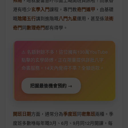
佈局
，咁就要留意吓市面上嘅開班資訊啦！而家香
港有唔少
玄學入門
課程，專門教
奇門遁甲
，由基礎
嘅
陰陽五行
講到進階嘅
八門九星
運用，甚至係
法術
奇門
同
數理奇門
都有得學。
⚠️ 名額剩餘不多！這位擁有130萬YouTube
點擊的玄學師傅，正在限量提供詳批八字
命書服務。14天內覺得不準？全額退款。
把握最後機會預約 →
開班日期
方面，通常分為
季度班
同
密集班
兩種。季
度班多數喺每年嘅3月、6月、9月同12月開課，每