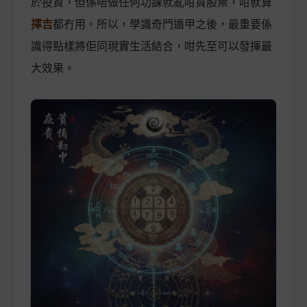
於投資，但係唔做任何功課就亂咁買股票，咁就算
擇吉
都冇用。所以，學識奇門遁甲之後，最重要係
識得點樣將佢同現實生活結合，咁先至可以發揮最
大效果。