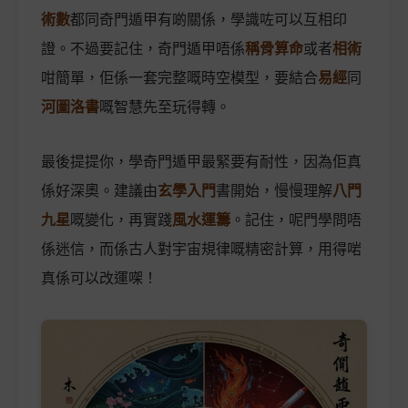
術數
都同奇門遁甲有啲關係，學識咗可以互相印
證。不過要記住，奇門遁甲唔係
稱骨算命
或者
相術
咁簡單，佢係一套完整嘅時空模型，要結合
易經
同
河圖洛書
嘅智慧先至玩得轉。
最後提提你，學奇門遁甲最緊要有耐性，因為佢真
係好深奧。建議由
玄學入門
書開始，慢慢理解
八門
九星
嘅變化，再實踐
風水運籌
。記住，呢門學問唔
係迷信，而係古人對宇宙規律嘅精密計算，用得啱
真係可以改運㗎！