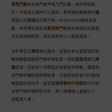
紫微鬥數
結合奇門遁甲嘅
八門九星
，做到即時起
卦。不過真正嘅內行人都知，要準確就要睇埋
六儀
嘅變化同
陰陽五行
嘅平衡。好似2026年嘅經濟波
動，有師傅就提前用
數理奇門
推算出邊個月份最適
合投資邊類股票，真係幫到唔少人避過風險。
至於
帝王之學
嘅現代應用，其實好多企業管理同策
略規劃都暗藏奇門遁甲嘅智慧。例如
諸葛亮
嘅
八陣
圖
原理，而家被人用嚟設計商業競爭策略；
張良
用
奇門遁甲輔助劉邦嘅故事，亦啟發咗好多CEO點樣
喺適當時候出手。甚至連
稱骨算命
同
相術
都可以結
合奇門遁甲嘅時空分析，幫人喺職場上避開小人、
把握貴人運。