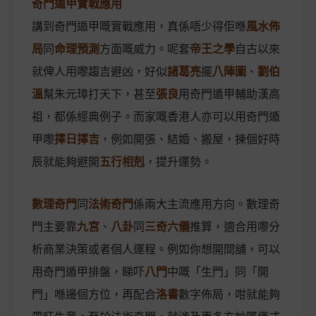
奇門遁甲實戰應用
講到奇門遁甲嘅實戰應用，真係唔少得佢喺
風水佈
局
同
命理預測
方面嘅威力。呢套
帝王之學
自古以來
就俾人用嚟趨吉避凶，好似
諸葛亮
擺
八陣圖
、
劉伯
溫
幫朱元璋打天下，甚至
張良
用奇門遁甲輔助漢高
祖，都係經典例子。而家嘅香港人亦可以用奇門遁
甲嚟
擇日擇吉
，例如開張、結婚、搬屋，揀個好時
辰就能夠避開
五行相剋
，提升運勢。
數理奇門
同
法術奇門
係兩大主流應用方向。數理奇
門主要靠
九宮
、
八卦
同
三奇六儀
推算，適合用嚟分
析商業決策或者個人運程。例如你想開間舖，可以
用奇門遁甲排盤，睇吓
八門
中嘅「生門」同「開
門」喺邊個方位，再配合
洛書
數字佈局，咁就能夠