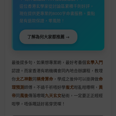
這位香港玄學家從討論區累積千則好評，
現在提供更專業的8000字命書服務。重點
是有退款保證，零風險！
了解為何大家都推薦 →
最後提多句，如果想專業啲，最好考番個
玄學入門
認證。而家香港有啲機構會同內地合辦課程，教埋
你
太乙神數
同
稱骨算命
，學成之後仲可以掛牌做
命
理預測
師傅。不過千祈唔好學
蚩尤
咁亂咁嚟啊，
黃
帝
同
風後
傳落嚟嘅
九天玄女
秘術，一定要正正經經
咁學，唔係嘅話好易穿煲㗎！