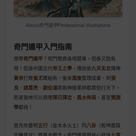
About奇門遁甲Professional illustrations
奇門遁甲入門指南
想學
奇門遁甲
？呢門嘢真係唔簡單，但係又勁有
用！佢係中國古代
帝王之學
，傳說係
九天玄女
傳俾
黃帝
打敗
蚩尤
嘅秘術，後來
風後
整理成書，到
張
良
、
諸葛亮
、
劉伯溫
呢啲神級軍師都靠佢打天下。
而家我哋可以用嚟
擇日擇吉
、
風水佈局
，甚至
預測
學
都得！
首先你要明
五行
（金木水火土）同
八卦
（乾坤震巽
坎離艮兌）嘅基本概念。奇門遁甲嘅核心就係
九宮