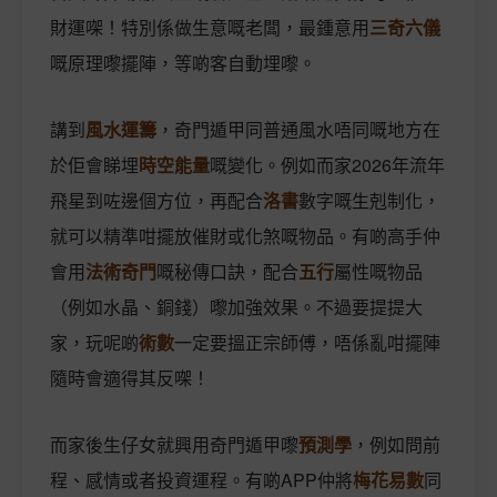
財運㗎！特別係做生意嘅老闆，最鍾意用
三奇六儀
嘅原理嚟擺陣，等啲客自動埋嚟。
講到
風水運籌
，奇門遁甲同普通風水唔同嘅地方在
於佢會睇埋
時空能量
嘅變化。例如而家2026年流年
飛星到咗邊個方位，再配合
洛書
數字嘅生剋制化，
就可以精準咁擺放催財或化煞嘅物品。有啲高手仲
會用
法術奇門
嘅秘傳口訣，配合
五行
屬性嘅物品
（例如水晶、銅錢）嚟加強效果。不過要提提大
家，玩呢啲
術數
一定要搵正宗師傅，唔係亂咁擺陣
隨時會適得其反㗎！
而家後生仔女就興用奇門遁甲嚟
預測學
，例如問前
程、感情或者投資運程。有啲APP仲將
梅花易數
同