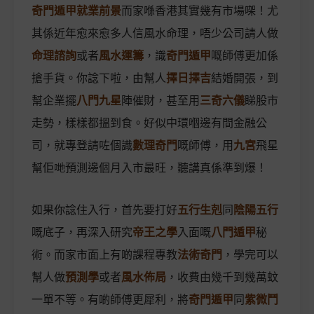
奇門遁甲就業前景
而家喺香港其實幾有市場㗎！尤
其係近年愈來愈多人信風水命理，唔少公司請人做
命理諮詢
或者
風水運籌
，識
奇門遁甲
嘅師傅更加係
搶手貨。你諗下啦，由幫人
擇日擇吉
結婚開張，到
幫企業擺
八門九星
陣催財，甚至用
三奇六儀
睇股市
走勢，樣樣都搵到食。好似中環嗰邊有間金融公
司，就專登請咗個識
數理奇門
嘅師傅，用
九宮
飛星
幫佢哋預測邊個月入市最旺，聽講真係準到爆！
如果你諗住入行，首先要打好
五行生剋
同
陰陽五行
嘅底子，再深入研究
帝王之學
入面嘅
八門遁甲
秘
術。而家市面上有啲課程專教
法術奇門
，學完可以
幫人做
預測學
或者
風水佈局
，收費由幾千到幾萬蚊
一單不等。有啲師傅更犀利，將
奇門遁甲
同
紫微鬥