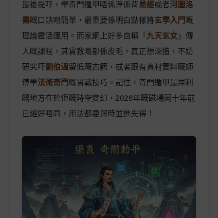
最後提吓，學奇門遁甲唔係淨係背
易經
或者
河圖洛
書
嘅口訣咁簡單，最重要係明白點樣將
玄學入門
嘅
理論靈活運用。而家網上好多自稱「
九天玄女
」傳
人嘅課程，其實教嘅都係皮毛。真正想深造，不妨
研究吓
劉伯溫
留低嘅古籍，或者跟有真材實料嘅師
傅學
法術奇門
嘅實戰技巧。記住，奇門遁甲最犀利
嘅地方在於佢嘅時空變幻，2026年嘅磁場同十年前
已經好唔同，用法都要與時並進先得！