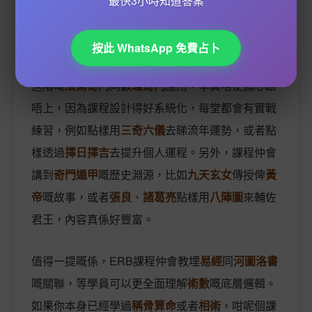
最快3小時知道答案
課程內容方面，ERB嘅
奇門遁甲
班會由基礎教起，
按此 WhatsApp 免費占卜
例如
陰陽五行
嘅概念、
八門九星
嘅排盤方法，再到
進階嘅
法術奇門
同
數理奇門
應用。學員唔使擔心跟
唔上，因為課程設計得好系統化，每堂都會有實戰
練習，例如點樣用
三奇六儀
去睇流年運勢，或者點
樣透過
擇日擇吉
去提升個人運程。另外，課程仲會
講到
奇門遁甲
嘅歷史淵源，比如
九天玄女
傳授俾
黃
帝
嘅故事，或者
張良
、
諸葛亮
點樣用
八陣圖
來輔佐
君王，內容真係好豐富。
值得一提嘅係，ERB課程仲會教埋
易經
同
河圖洛書
嘅關聯，等學員可以更全面理解
術數
嘅底層邏輯。
如果你本身已經學過
稱骨算命
或者
相術
，咁呢個課