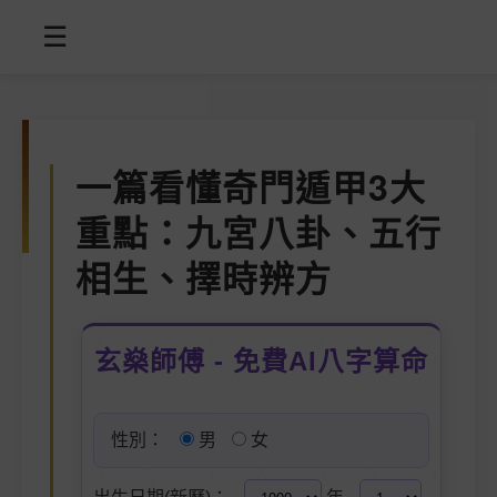
☰
一篇看懂奇門遁甲3大
重點：九宮八卦、五行
相生、擇時辨方
玄燊師傅 - 免費AI八字算命
性別：
男
女