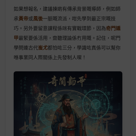
如果想報名，建議揀啲有傳承背景嘅導師，例如師
承
黃帝
或
風後
一脈嘅流派，咁先學到最正宗嘅技
巧。另外要留意課程係咪有實戰環節，因為
奇門遁
甲
最緊要係活用，齋聽理論係冇用嘅。記住，呢門
學問連古代
蚩尤
都怕咗三分，學識咗真係可以幫你
喺事業同人際關係上先發制人㗎！