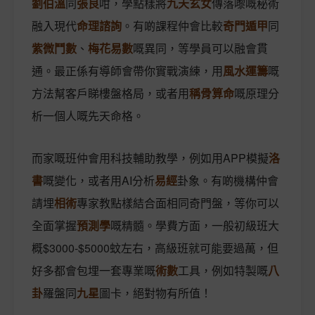
劉伯溫
同
張良
咁，學點樣將
九天玄女
傳落嚟嘅秘術
融入現代
命理諮詢
。有啲課程仲會比較
奇門遁甲
同
紫微鬥數
、
梅花易數
嘅異同，等學員可以融會貫
通。最正係有導師會帶你實戰演練，用
風水運籌
嘅
方法幫客戶睇樓盤格局，或者用
稱骨算命
嘅原理分
析一個人嘅先天命格。
而家嘅班仲會用科技輔助教學，例如用APP模擬
洛
書
嘅變化，或者用AI分析
易經
卦象。有啲機構仲會
請埋
相術
專家教點樣結合面相同奇門盤，等你可以
全面掌握
預測學
嘅精髓。學費方面，一般初級班大
概$3000-$5000蚊左右，高級班就可能要過萬，但
好多都會包埋一套專業嘅
術數
工具，例如特製嘅
八
卦
羅盤同
九星
圖卡，絕對物有所值！