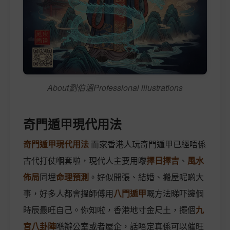
About劉伯溫Professional illustrations
奇門遁甲現代用法
奇門遁甲現代用法
而家香港人玩奇門遁甲已經唔係
古代打仗嗰套啦，現代人主要用嚟
擇日擇吉
、
風水
佈局
同埋
命理預測
。好似開張、結婚、搬屋呢啲大
事，好多人都會搵師傅用
八門遁甲
嘅方法睇吓邊個
時辰最旺自己。你知啦，香港地寸金尺土，擺個
九
宮八卦陣
喺辦公室或者屋企，話唔定真係可以催旺