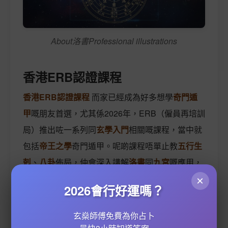
About洛書Professional illustrations
香港ERB認證課程
香港ERB認證課程
而家已經成為好多想學
奇門遁
甲
嘅朋友首選，尤其係2026年，ERB（僱員再培訓
局）推出咗一系列同
玄學入門
相關嘅課程，當中就
包括
帝王之學
奇門遁甲。呢啲課程唔單止教
五行生
剋
、
八卦
佈局，仲會深入講解
洛書
同
九宮
嘅應用，
等學員可以真正掌握呢門古老嘅
預測學
。如果你對
×
2026會行好運嗎？
命理諮詢
或者
風水運籌
有興趣，ERB課程絕對係一
個好選擇，因為佢哋嘅師資都係業界資深人士，甚
玄燊師傅免費為你占卜
至有啲導師係
紫微鬥數
或者
梅花易數
嘅專家。