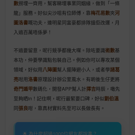
數
撈埋一齊用，幫客睇埋事業同姻緣，做到「一條
龍」服務。好似尖沙咀有位師傅，靠
梅花易數
夾
河
圖洛書
嘅功夫，連明星同富豪都排隊搵佢改運，月
入過百萬唔係夢！
不過要留意，呢行競爭都幾大㗎。除咗要識
術數
基
本功，仲要學識點包裝自己。例如你可以專攻某個
領域，好似用
八陣圖
幫人擺陣避小人，或者學
諸葛
亮
咁用
洛書
原理設計辦公室風水。有啲後生仔更將
奇門遁甲
數碼化，開發APP幫人計
擇吉
時辰，噉先
至夠晒in！記住啊，呢行最緊要口碑，好似
劉伯溫
同
張良
咁，靠真材實料先至可以長做長有。
🌟 為什麼超過1000位網友都說準？